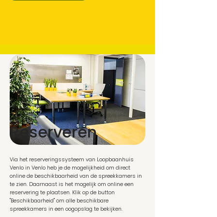
Reserveren
Via het reserveringssysteem van Loopbaanhuis
Venlo in Venlo heb je de mogelijkheid om direct
online de beschikbaarheid van de spreekkamers in
te zien. Daarnaast is het mogelijk om online een
reservering te plaatsen. Klik op de button
"Beschikbaarheid" om alle beschikbare
spreekkamers in een oogopslag te bekijken.