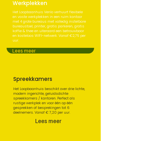
Werkplekken
Het Loopbaanhuis Venlo verhuurt flexibele
en vaste werkplekken in een ruim kantoor
met 4 grote bureaus met volledig instelbare
bureaustoel, printer, gratis parkeren, gratis
koffie & thee en uiteraard een betrouwbaar
en kosteloos WIFI-netwerk. Vanaf €2,75 per
uur.
Lees meer
Spreekkamers
Het Loopbaanhuis beschikt over drie lichte,
modern ingerichte, geluidsdichte
spreekkamers / kantoren. Perfect als
rustige werkplek en voor één op één
gesprekken of besprekingen tot 6
deelnemers. Vanaf € 7,20 per uur.
Lees meer