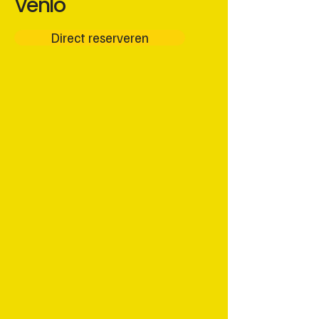
Venlo
Direct reserveren