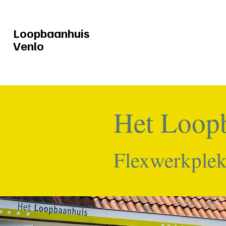
Loopbaanhuis
Venlo
Het Loop
Flexwerkplek