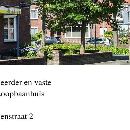
eerder en vaste
Loopbaanhuis
nstraat 2